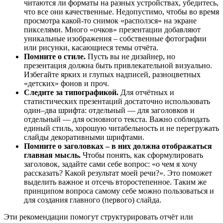
читаются ли форматы на разных устройствах, убедитесь,
что все они качественные. Недопустимо, чтобы во время
просмотра какой-то снимок «расползся» на экране
пикселями. Много «очков» презентации добавляют
уникальные изображения – собственные фотографии
или рисунки, касающиеся темы отчёта.
Помните о стиле.
Пусть вы не дизайнер, но
презентация должна быть привлекательной визуально.
Избегайте ярких и глупых надписей, разноцветных
«детских» фонов и проч.
Следите за типографикой.
Для отчётных и
статистических презентаций достаточно использовать
один–два шрифта: отдельный — для заголовков и
отдельный — для основного текста. Важно соблюдать
единый стиль, хорошую читабельность и не перегружать
слайды декоративными шрифтами.
Помните о заголовках – в них должна отображаться
главная мысль.
Чтобы понять, как сформулировать
заголовок, задайте сами себе вопрос: «о чем я хочу
рассказать? Какой результат моей речи?». Это поможет
выделить важное и отсечь второстепенное. Таким же
принципом вопроса самому себе можно пользоваться и
для создания главного (первого) слайда.
Эти рекомендации помогут структурировать отчёт или