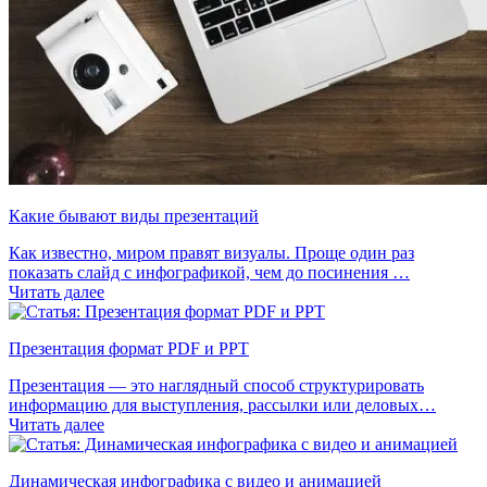
Какие бывают виды презентаций
Как известно, миром правят визуалы. Проще один раз
показать слайд с инфографикой, чем до посинения …
Читать далее
Презентация формат PDF и PPT
Презентация — это наглядный способ структурировать
информацию для выступления, рассылки или деловых…
Читать далее
Динамическая инфографика с видео и анимацией