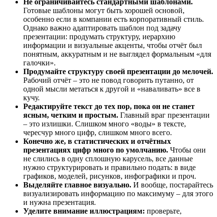
Не ограничивайтесь стандартными шаблонами.
Готовые шаблоны могут быть хорошей основой,
особенно если в компании есть корпоративный стиль.
Однако важно адаптировать шаблон под задачу
презентации: продумать структуру, иерархию
информации и визуальные акценты, чтобы отчёт был
понятным, аккуратным и не выглядел формальным «для
галочки».
Продумайте структуру своей презентации до мелочей.
Рабочий отчёт – это не повод говорить путанно, от
одной мысли метаться к другой и «наваливать» все в
кучу.
Редактируйте текст до тех пор, пока он не станет
ясным, четким и простым.
Главный враг презентации
– это излишки. Слишком много «воды» в тексте,
чересчур много цифр, слишком много всего.
Конечно же, в статистических и отчётных
презентациях цифр много по умолчанию.
Чтобы они
не слились в одну сплошную карусель, все данные
нужно структурировать и правильно подать: в виде
графиков, моделей, рисунков, инфографики и проч.
Выделяйте главное визуально.
И вообще, постарайтесь
визуализировать информацию по максимуму – для этого
и нужна презентация.
Уделите внимание иллюстрациям:
проверьте,