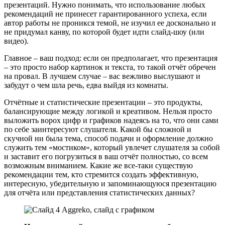
презентаций. Нужно понимать, что использование любых
рекомендаций не принесет гарантированного успеха, если
автор работы не проникся темой, не изучил ее досконально и
не придумал канву, по которой будет идти слайд-шоу (или
видео).
Главное – ваш подход: если он предполагает, что презентация
– это просто набор картинок и текста, то такой отчёт обречен
на провал. В лучшем случае – вас вежливо выслушают и
забудут о чем шла речь, едва выйдя из комнаты.
Отчётные и статистические презентации – это продукты,
балансирующие между логикой и креативом. Нельзя просто
выложить ворох цифр и графиков надеясь на то, что они сами
по себе заинтересуют слушателя. Какой бы сложной и
скучной ни была тема, способ подачи и оформление должно
служить тем «мостиком», который увлечет слушателя за собой
и заставит его погрузиться в ваш отчёт полностью, со всем
возможным вниманием. Какие же все-таки существую
рекомендации тем, кто стремится создать эффективную,
интересную, убедительную и запоминающуюся презентацию
для отчёта или представления статистических данных?