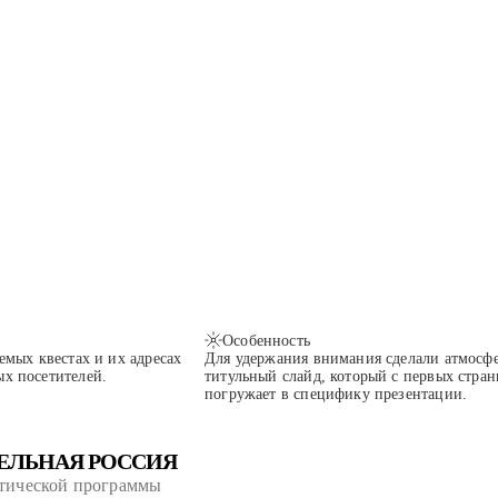
Особенность
аемых квестах и их адресах
Для удержания внимания сделали атмосф
ых посетителей.
титульный слайд, который с первых стра
погружает в специфику презентации.
ЕЛЬНАЯ РОССИЯ
стической программы