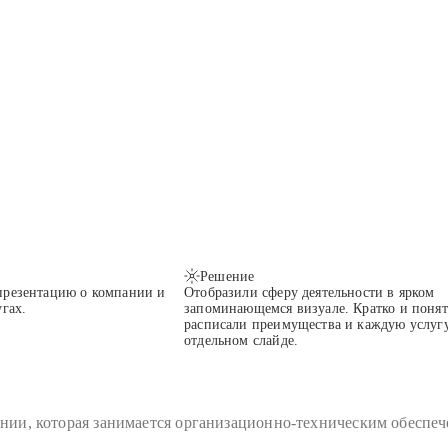
Решение
презентацию о компании и
Отобразили сферу деятельности в ярком
гах.
запоминающемся визуале. Кратко и поня
расписали преимущества и каждую услуг
отдельном слайде.
нии, которая занимается организационно-техническим обеспе