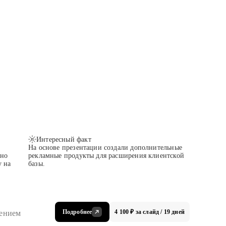
Интересный факт
На основе презентации создали дополнительные
тно
рекламные продукты для расширения клиентской
у на
базы.
Подробнее
4 100 ₽ за слайд / 19 дней
чением