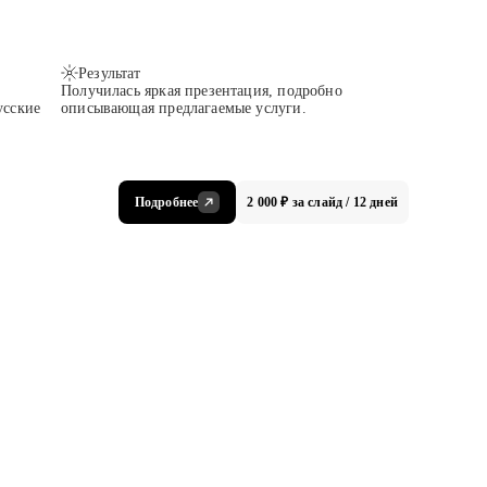
Результат
Получилась яркая презентация, подробно
усские
описывающая предлагаемые услуги.
Подробнее
2 000 ₽ за слайд / 12 дней