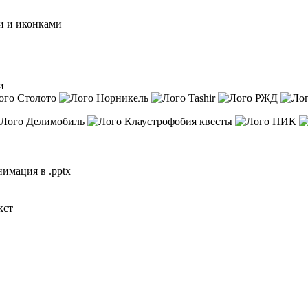
и и иконками
и
нимация в .pptx
кст