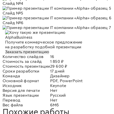
Слайд №4
Слайд №5
Слайд №6
AlphaBusiness
Получите коммерческое предложение
на разработку подобной презентации
Заказать презентацию
Количество слайдов
16
Стоимость за слайд
1 850 ₽
Стоимость презентации
29 600 ₽
Сроки разработки
17 дней
Команда
Дизайнер
Основной формат
PDF, PowerPoint
Исходник
Keynote
Версия для печати
Нет
Язык презентации
Русский
Перевод
Нет
Вес файла
6Мб
Похожие работы