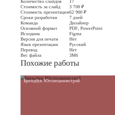
Количество слайдов
17
Стоимость за слайд
3 700 ₽
Стоимость презентации
62 900 ₽
Сроки разработки
7 дней
Команда
Дизайнер
Основной формат
PDF, PowerPoint
Исходник
Figma
Версия для печати
Нет
Язык презентации
Русский
Перевод
Нет
Вес файла
3Мб
Похожие работы
Брендбук Югспецинжстрой