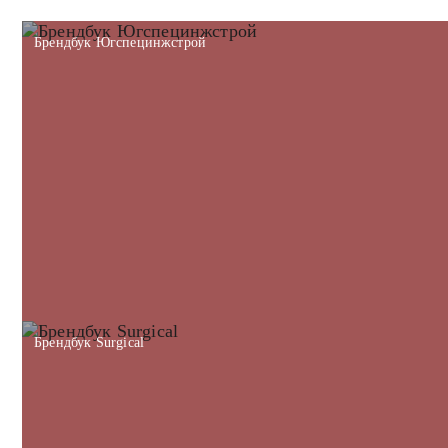
Брендбук Югспецинжстрой
Брендбук Surgical