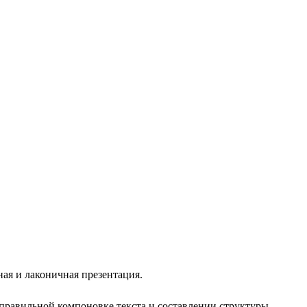
ая и лаконичная презентация.
правильной компоновке текста и составлении структуры,