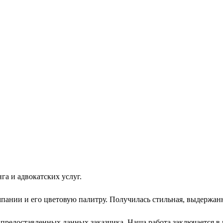
га и адвокатских услуг.
пании и его цветовую палитру. Получилась стильная, выдержанн
редоставленных данных заказчика. Наша работа заключается в 